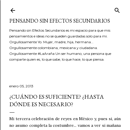
Ir al contenido principal
PENSANDO SIN EFECTOS SECUNDARIOS
Pensando sin Efectos Secundarios es mi espacio para que mis
pensamientos e ideas no se queden guardadas solo para mi.
Orgullosamente Yo. Mujer, madre, hija, hermana...
Orgullosamente colombiana, mexicana y ciudadana.
Orgullosamente #LaAraña Un ser humano, una persona que
comparte quien es, lo que sabe, lo que hace, lo que piensa.
enero 05, 2013
¿CUÁNDO ES SUFICIENTE? ¿HASTA
DÓNDE ES NECESARIO?
Mi tercera celebración de reyes en México y, pues si, aún
no asumo completa la costumbre... vamos a ver si mañana