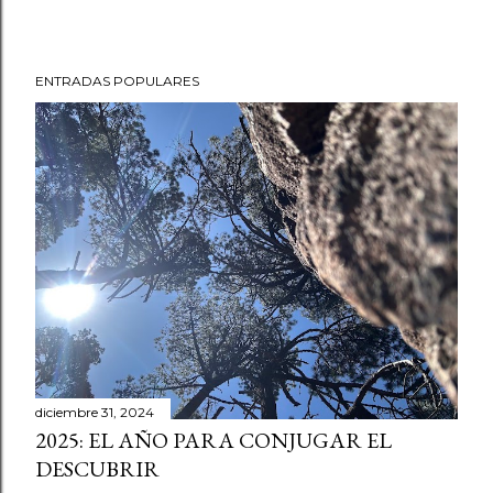
c
o
m
ENTRADAS POPULARES
e
n
t
a
r
i
o
diciembre 31, 2024
2025: EL AÑO PARA CONJUGAR EL
DESCUBRIR