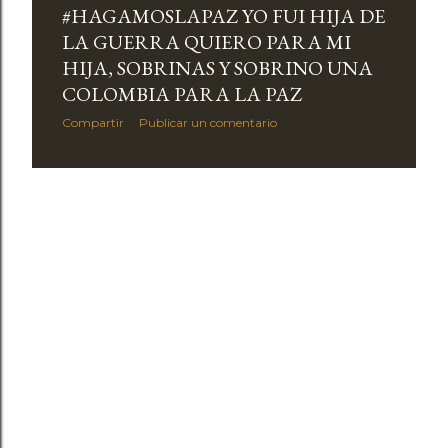
r
#HAGAMOSLAPAZ YO FUI HIJA DE
a
LA GUERRA QUIERO PARA MI
HIJA, SOBRINAS Y SOBRINO UNA
d
COLOMBIA PARA LA PAZ
a
Compartir
Publicar un comentario
s