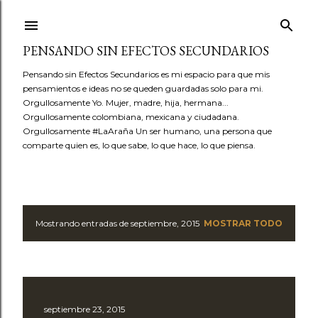
Ir al contenido principal
PENSANDO SIN EFECTOS SECUNDARIOS
Pensando sin Efectos Secundarios es mi espacio para que mis
pensamientos e ideas no se queden guardadas solo para mi.
Orgullosamente Yo. Mujer, madre, hija, hermana...
Orgullosamente colombiana, mexicana y ciudadana.
Orgullosamente #LaAraña Un ser humano, una persona que
comparte quien es, lo que sabe, lo que hace, lo que piensa.
Mostrando entradas de septiembre, 2015
MOSTRAR TODO
E
n
t
septiembre 23, 2015