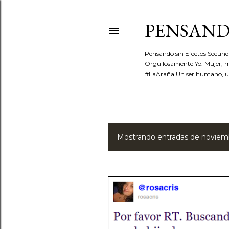
PENSAND
Pensando sin Efectos Secund
Orgullosamente Yo. Mujer, 
#LaAraña Un ser humano, una
Mostrando entradas de noviem
E
n
t
r
a