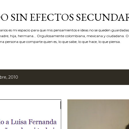
Ir al contenido principal
O SIN EFECTOS SECUNDA
arios es mi espacio para que mis pensamientos e ideas no se queden guardadas
madre, hija, hermana... Orgullosamente colombiana, mexicana y ciudadana. 
 persona que comparte quien es, lo que sabe, lo que hace, lo que piensa.
bre, 2010