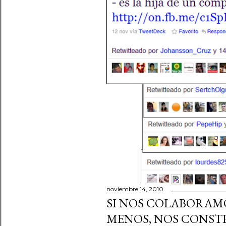
d
a
s
noviembre 14, 2010
SI NOS COLABORAM
MENOS, NOS CONST