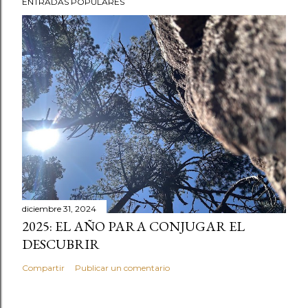
ENTRADAS POPULARES
e
n
t
a
r
i
o
diciembre 31, 2024
2025: EL AÑO PARA CONJUGAR EL
DESCUBRIR
Compartir
Publicar un comentario