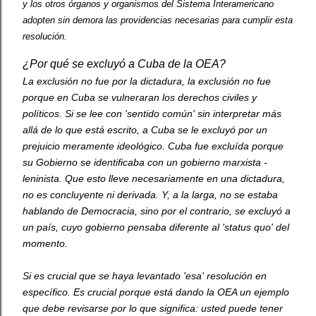
y los otros órganos y organismos del Sistema Interamericano
adopten sin demora las providencias necesarias para cumplir esta
resolución.
¿P
o
r
q
u
é
s
e
e
xcluyó a Cuba de la OEA?
La exclusión no fue por la dictadura, la exclusión no fue
porque en Cuba se vulneraran los derechos civiles y
políticos. Si se lee con 'sentido común' sin interpretar más
allá de lo que está escrito, a Cuba se le excluyó por un
prejuicio meramente ideológico. Cuba fue excluída porque
su Gobierno se identificaba con un gobierno marxista -
leninista. Que esto lleve necesariamente en una dictadura,
no es concluyente ni derivada. Y, a la larga, no se estaba
hablando de Democracia, sino por el contrario, se excluyó a
un país, cuyo gobierno pensaba diferente al 'status quo' del
momento.
Si es crucial que se haya levantado 'esa' resolución en
específico. Es crucial porque está dando la OEA un ejemplo
que debe revisarse por lo que significa: usted puede tener