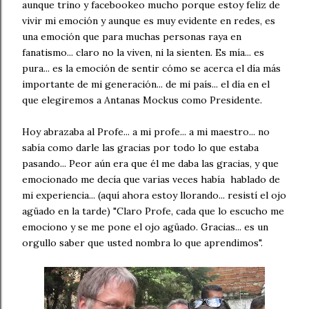
aunque trino y facebookeo mucho porque estoy feliz de
vivir mi emoción y aunque es muy evidente en redes, es
una emoción que para muchas personas raya en
fanatismo... claro no la viven, ni la sienten. Es mía... es
pura... es la emoción de sentir cómo se acerca el día más
importante de mi generación... de mi país... el día en el
que elegiremos a Antanas Mockus como Presidente.
Hoy abrazaba al Profe... a mi profe... a mi maestro... no
sabía como darle las gracias por todo lo que estaba
pasando... Peor aún era que él me daba las gracias, y que
emocionado me decía que varias veces había hablado de
mi experiencia... (aquí ahora estoy llorando... resistí el ojo
agüado en la tarde) "Claro Profe, cada que lo escucho me
emociono y se me pone el ojo agüado. Gracias... es un
orgullo saber que usted nombra lo que aprendimos".